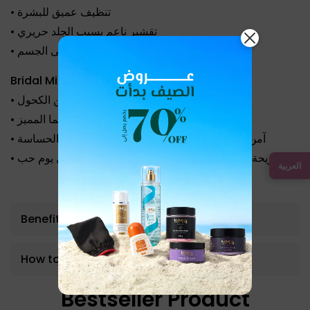
• تنظيف عميق للبشرة
• تقشير ناعم يسيب الجلد حريري
• ترطيب غني وإحساس فخم على الجسم
Bridal Milky Perfume
• عطر ميلكي خالي من الكحول
• معطر بعطر إيما المميز
Bridal Musk
• آمن للاستخدام على الجسم كله، حتى المناطق الحساسة
• ريحة دافئة وناعمة بتفضل معاكي كذكرى من أول يوم حب
العربية
Benefits
How to use
Bestseller Product