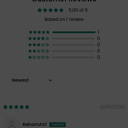
5.00 of 5
Based on 1 review
1
0
0
0
0
Sort by
02/16/2026
RehamAtif