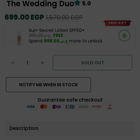
The Wedding Duo
5.0
Regular
699.00 EGP
Sale
1,570.00 EGP
price
price
FREE GIFT
Sun-Secret Lotion SPF50+
ج.م.‏385.00
FREE
Spend
ج.م.‏999.00
more to unlock
SOLD OUT
NOTIFY ME WHEN IN STOCK
Guarantee safe checkout
Description