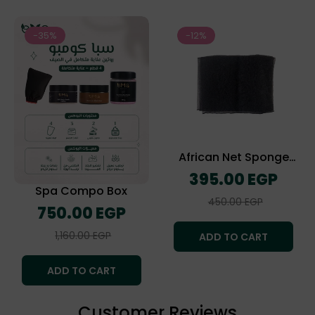
-35%
-12%
African Net Sponge
(The Exofliating Towel)
Regular
395.00 EGP
price
Spa Compo Box
Sale
450.00 EGP
Regular
750.00 EGP
price
price
Sale
1,160.00 EGP
ADD TO CART
price
ADD TO CART
Customer Reviews