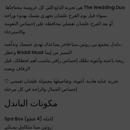
هي تجربة الدلع اللي كل عروسة محتاجاها
The Wedding Duo
سواء قبل يوم الفرح علشان تجهزي نفسك بهدوء وراحة،
أو بعد الفرح علشان تفضلي محافظة على إحساس النعومة
والاسترخاء.
يساعدك تهدي جسمك وتدلّعيه،
باندل بتجمع بين
روتين سبا فاخر
وعطر
Bridal Musk
المميز من إيما
ريحة ناعمة وأنثوية بتلفّك إحساس راقي يناسب أهم لحظاتك، قبل
الزفاف وبعده
🤍 تجربة عناية هادية، أنثوية، وتفاصيلها معمولة علشان تعيشي
إحساس الجمال والراحة في كل مرحلة
مكونات الباندل
Spa Box كاملة (4 قطع)
روتين سبا متكامل بيديكي: