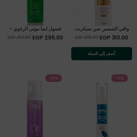
واقي الشمس صن سيكريت
غسول ايما بيوتي الرغوي -
للبشرة الدهنية والمختلطة
السعر
السعر
295.00 EGP
310.00 EGP
Sale
Sale
350.00 EGP
395.00 EGP
العادي
العادي
price
price
أضف إلى السلة
-16%
-15%