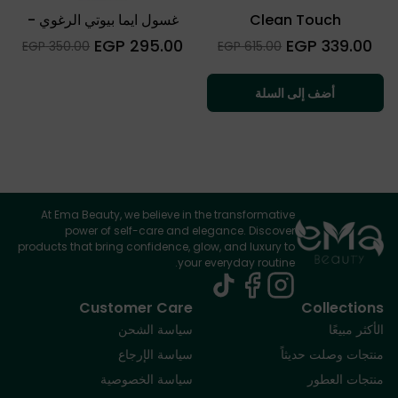
Clean Touch
غسول ايما بيوتي الرغوي -
للبشرة الحساسة والعادية
السعر
السعر
295.00 EGP
339.00 EGP
Sale
Sale
350.00 EGP
615.00 EGP
العادي
العادي
price
price
أضف إلى السلة
At Ema Beauty, we believe in the transformative
power of self-care and elegance. Discover
products that bring confidence, glow, and luxury to
your everyday routine.
Customer Care
Collections
الأكثر مبيعًا
سياسة الشحن
منتجات وصلت حديثاً
سياسة الإرجاع
منتجات العطور
سياسة الخصوصية