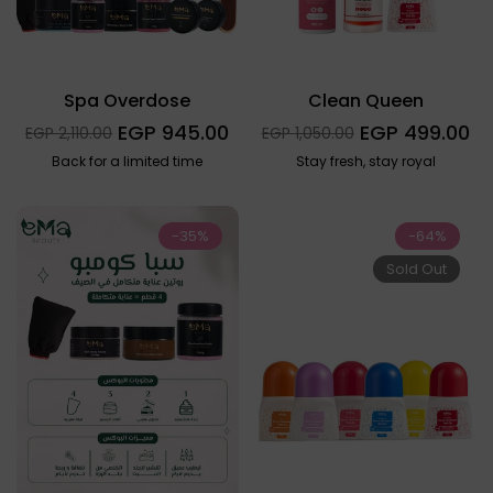
Spa Overdose
Clean Queen
السعر
السعر
945.00 EGP
499.00 EGP
Sale
Sale
2,110.00 EGP
1,050.00 EGP
العادي
العادي
price
price
Back for a limited time
Stay fresh, stay royal
-35%
-64%
Sold Out