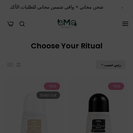
اني + واقي شمس مجاني للطلبات الأكثر من 1000 جنيه
ش
0
Choose Your Ritual
رتبي حسب
List
2
عمود
-15%
-15%
Sold Out