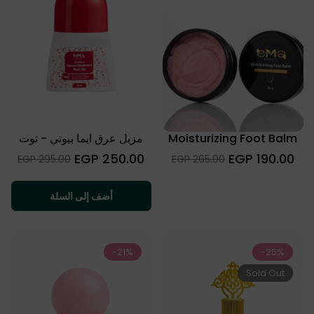
Moisturizing Foot Balm
مزيل عرق ايما بيوتي - توت
السعر
السعر
250.00 EGP
190.00 EGP
Sale
Sale
295.00 EGP
265.00 EGP
العادي
العادي
price
price
أضف إلى السلة
-21%
-25%
Sold Out