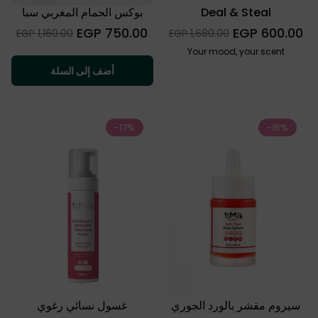
Deal & Steal
بوكس الحمام المغربي سبا
كومبو
السعر
السعر
750.00 EGP
600.00 EGP
Sale
Sale
1,160.00 EGP
1,680.00 EGP
العادي
العادي
price
price
Your mood, your scent
أضف إلى السلة
-17%
-16%
سيروم مقشر بالورد الجوري
غسول نسائي رغوي