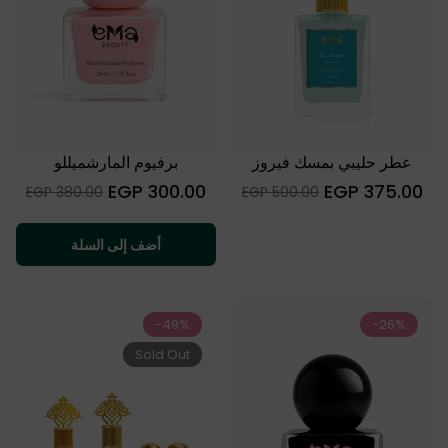
عطر حليبي بمسك فيروز
برفيوم المارشميللو
السعر
السعر
300.00 EGP
375.00 EGP
Sale
Sale
380.00 EGP
500.00 EGP
العادي
العادي
price
price
أضف إلى السلة
-49%
-26%
Sold Out