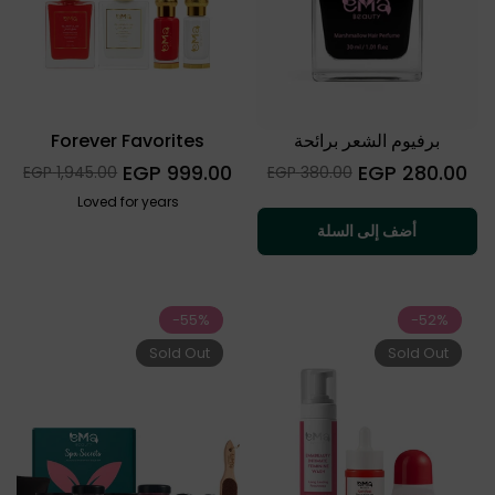
برفيوم الشعر برائحة
Forever Favorites
المارشميللو
السعر
السعر
999.00 EGP
280.00 EGP
Sale
Sale
1,945.00 EGP
380.00 EGP
العادي
العادي
price
price
Loved for years
أضف إلى السلة
-55%
-52%
Sold Out
Sold Out