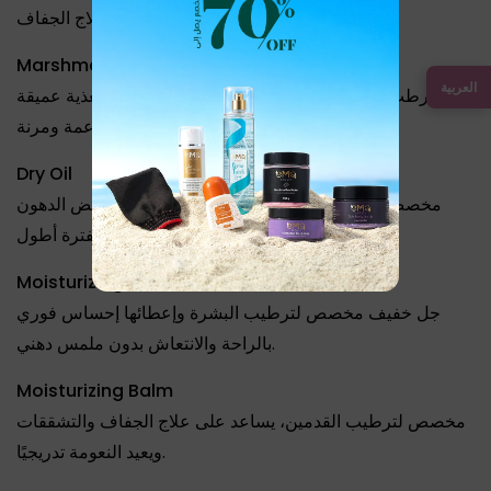
أساسي في علاج الجفاف:
Marshmallow Butter
العربية
مرطب غني مخصص لترطيب الجسم كله، بيدي تغذية عميقة
ويخلي البشرة ناعمة ومرنة.
Dry Oil
مخصص للأماكن شديدة الجفاف، بيساعد على تعويض الدهون
الطبيعية وتثبيت الترطيب لفترة أطول.
Moisturizing Gel
جل خفيف مخصص لترطيب البشرة وإعطائها إحساس فوري
بالراحة والانتعاش بدون ملمس دهني.
Moisturizing Balm
مخصص لترطيب القدمين، يساعد على علاج الجفاف والتشققات
ويعيد النعومة تدريجيًا.