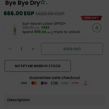
Bye Bye Dry
.
Regular
666.00 EGP
Sale
1,620.00 EGP
price
price
FREE GIFT
Sun-Secret Lotion SPF50+
ج.م.‏385.00
FREE
Spend
ج.م.‏999.00
more to unlock
SOLD OUT
NOTIFY ME WHEN IN STOCK
Guarantee safe checkout
Description