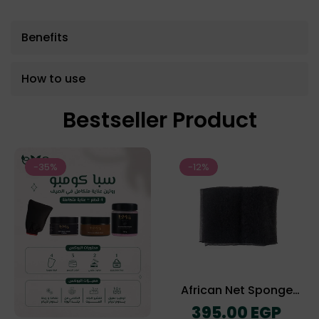
Benefits
How to use
Bestseller Product
-35%
-12%
African Net Sponge
(The Exofliating Towel)
Regular
395.00 EGP
price