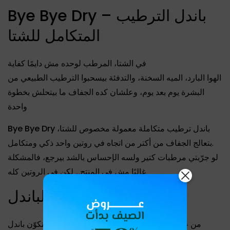
Bye Bye Dry – باندل الترطيب
المتكامل للشتا
في الشتا، المرطب لوحده مش دايمًا كفاية
الهوا البارد، الميه السخنة، والتدفئة بيسحبوا الترطيب الطبيعي من
البشرة يوم بعد يوم، وعلشان كده الجفاف ما بيتحلش بخطوة
واحدة
Bye Bye Dry
باندل ترطيب متكاملة معمولة مخصوص للشتا،
بتعالج الجفاف من أكتر من اتجاه في روتين واحد ذكي ومتكامل.
لو جرّبتي مرطبات كتير ولسه الإحساس بالشد بيرجع، فالمشكلة
غالبًا مش في المنتج… لكن في الروتين كله
مكونات الباندل
يتكوّن باندل
Bye Bye Dry
من 4 منتجات، كل واحد ليه دور