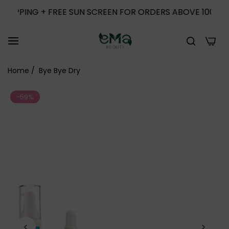
ING + FREE SUN SCREEN FOR ORDERS ABOVE 1000
F
0
Home
/
Bye Bye Dry
-59%