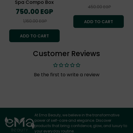
Spa Compo Box
Sale
450.00 EGP
Regular
750.00 EGP
price
price
Sale
1,160.00 EGP
ADD TO CART
price
ADD TO CART
Customer Reviews
Be the first to write a review
At Ema Beauty, we believe in the transformative
power of self-care and elegance. Discover
products that bring confidence, glow, and luxury to
your everyday routine.